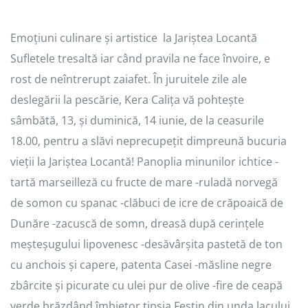
Emoțiuni culinare și artistice la Jariștea Locantă
Sufletele tresaltă iar când pravila ne face învoire, e
rost de neîntrerupt zaiafet. În juruitele zile ale
deslegării la pescărie, Kera Calița vă pohtește
sâmbătă, 13, și duminică, 14 iunie, de la ceasurile
18.00, pentru a slăvi neprecupețit dimpreună bucuria
vieții la Jariștea Locantă! Panoplia minunilor ichtice -
tartă marseilleză cu fructe de mare -ruladă norvegă
de somon cu spanac -clăbuci de icre de crăpoaică de
Dunăre -zacuscă de somn, dreasă după cerințele
meșteșugului lipovenesc -desăvârșita pastetă de ton
cu anchois și capere, patenta Casei -măsline negre
zbârcite și picurate cu ulei pur de olive -fire de ceapă
verde brăzdând îmbietor tipsia Festin din unda lacului