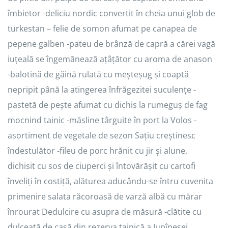
îmbietor -deliciu nordic convertit în cheia unui glob de
turkestan – felie de somon afumat pe canapea de
pepene galben -pateu de brânză de capră a cărei vagă
iuțeală se îngemănează ațâțător cu aroma de anason
-balotină de găină rulată cu meșteșug și coaptă
nepripit până la atingerea înfrăgezitei suculențe -
pastetă de pește afumat cu dichis la rumeguș de fag
mocnind tainic -măsline târguite în port la Volos -
asortiment de vegetale de sezon Sațiu creștinesc
îndestulător -fileu de porc hrănit cu jir și alune,
dichisit cu sos de ciuperci și întovărășit cu cartofi
înveliți în costiță, alăturea aducându-se întru cuvenita
primenire salata răcoroasă de varză albă cu mărar
înrourat Dedulcire cu asupra de măsură -clătite cu
dulceață de casă din rezerva tainică a Jupînesei