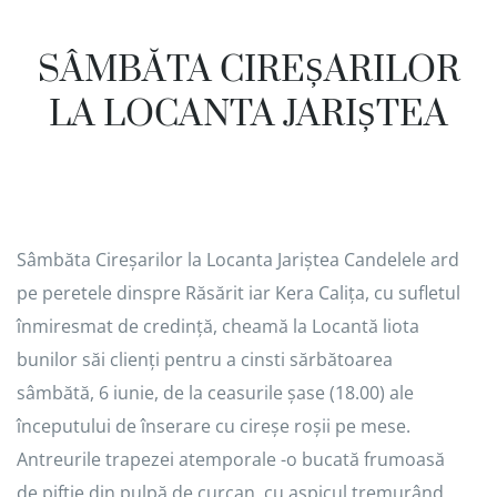
SÂMBĂTA CIREȘARILOR
LA LOCANTA JARIȘTEA
Sâmbăta Cireșarilor la Locanta Jariștea Candelele ard
pe peretele dinspre Răsărit iar Kera Calița, cu sufletul
înmiresmat de credință, cheamă la Locantă liota
bunilor săi clienți pentru a cinsti sărbătoarea
sâmbătă, 6 iunie, de la ceasurile șase (18.00) ale
începutului de înserare cu cireșe roșii pe mese.
Antreurile trapezei atemporale -o bucată frumoasă
de piftie din pulpă de curcan, cu aspicul tremurând