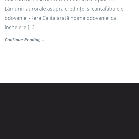
Lămuriri aurorale asupra credinței și cantafabulele
odovaniei -Kera Calița arată noima odovaniei ca
încheiere [...]
Continue Reading ...