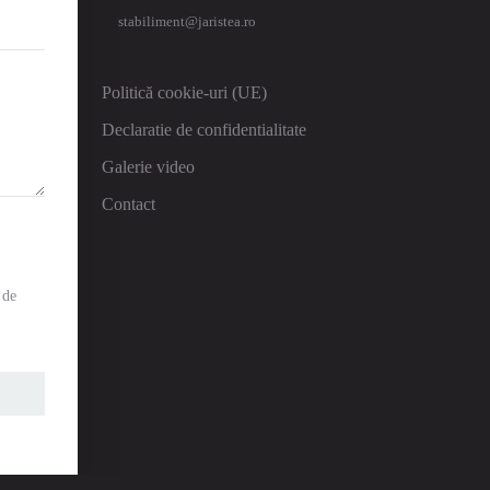
stabiliment@jaristea.ro
Politică cookie-uri (UE)
Declaratie de confidentialitate
Galerie video
Contact
 de