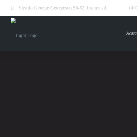
Strada George Georgescu 50-52, bucuresti
+40
Acasa