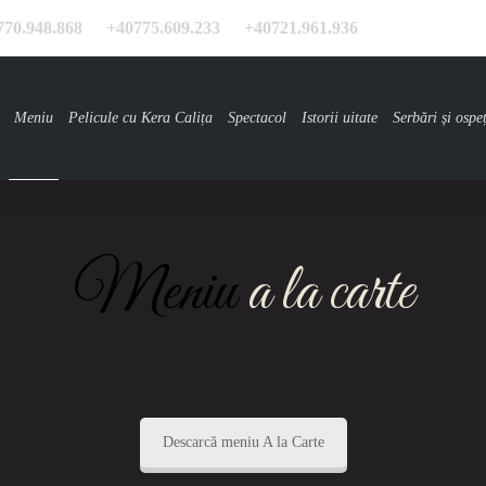
770.948.868
+40775.609.233
+40721.961.936
Meniu
Pelicule cu Kera Calița
Spectacol
Istorii uitate
Serbări și ospe
Meniu
a la carte
Descarcă meniu A la Carte