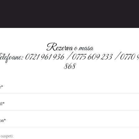
Rezerva
o masa
lefoane: 0721 961 936 / 0775 609 233 / 0770 
868
oaspeti: