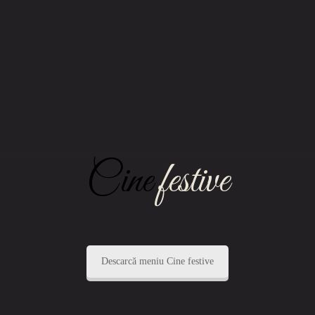
Cine
festive
Descarcă meniu Cine festive