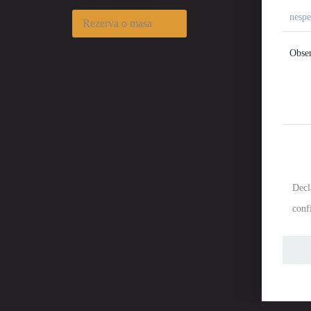
Rezerva o masa
Decl
confi