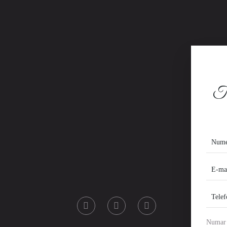
Te
Numar 