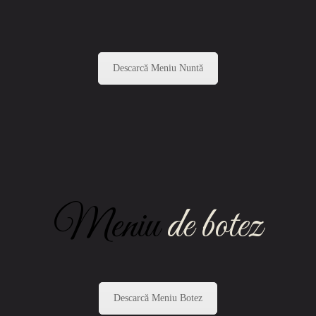
Descarcă Meniu Nuntă
Meniu
de botez
Descarcă Meniu Botez