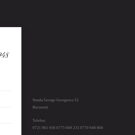
948
Strada George Georgescu 52
Bucuresti
Telefon:
0721 961 936 0775 609 233 0770 948 868