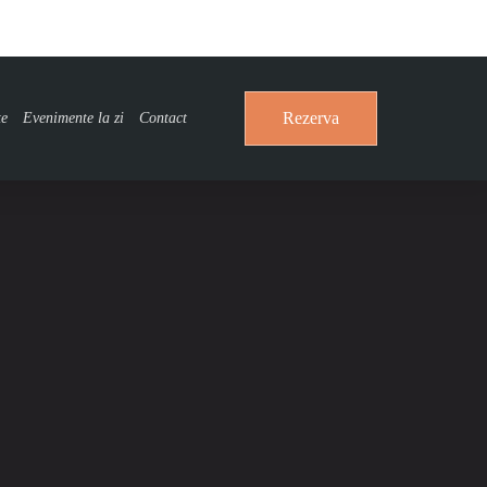
Rezerva
țe
Evenimente la zi
Contact