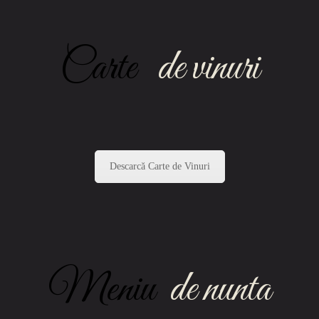
Carte
de vinuri
Descarcă Carte de Vinuri
Meniu
de nunta