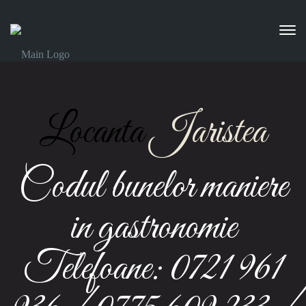
Locanta
Jaristea
Codul bunelor maniere
in gastronomie
Telefoane: 0721 961