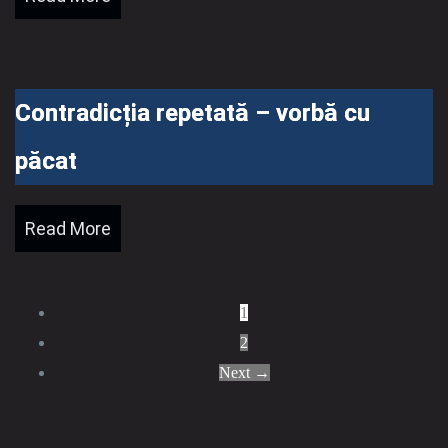
Contradicția repetată – vorbă cu
păcat
Read More
1
2
Next →